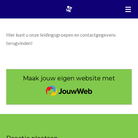
Ga
direct
naar
de
Hier kunt u onze leidingsgroepen en contactgegevens
hoofdinhoud
terugvinden!
Maak jouw eigen website met
JouwWeb