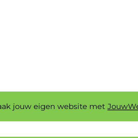
ak jouw eigen website met
JouwW