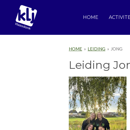
Ga
direct
HOME
ACTIVIT
naar
de
hoofdinhoud
HOME
»
LEIDING
»
JONG
Leiding Jo