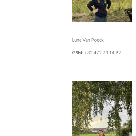
Lune Van Poeck
GSM:
+32 472 73 14 92